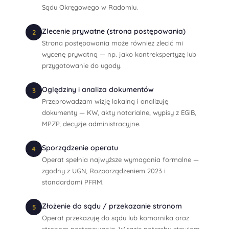
Sądu Okręgowego w Radomiu.
Zlecenie prywatne (strona postępowania)
2
Strona postępowania może również zlecić mi
wycenę prywatną — np. jako kontrekspertyzę lub
przygotowanie do ugody.
Oględziny i analiza dokumentów
3
Przeprowadzam wizję lokalną i analizuję
dokumenty — KW, akty notarialne, wypisy z EGiB,
MPZP, decyzje administracyjne.
Sporządzenie operatu
4
Operat spełnia najwyższe wymagania formalne —
zgodny z UGN, Rozporządzeniem 2023 i
standardami PFRM.
Złożenie do sądu / przekazanie stronom
5
Operat przekazuję do sądu lub komornika oraz