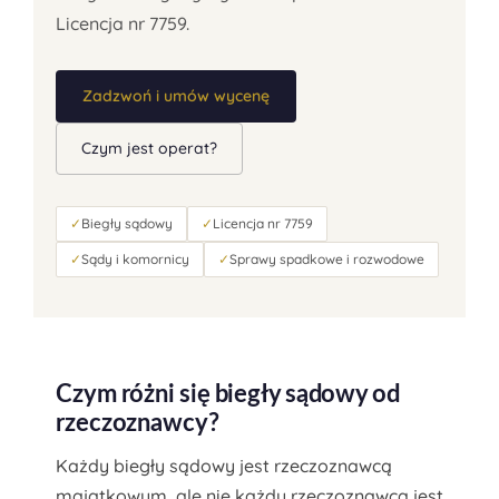
Licencja nr 7759.
Zadzwoń i umów wycenę
Czym jest operat?
✓
Biegły sądowy
✓
Licencja nr 7759
✓
Sądy i komornicy
✓
Sprawy spadkowe i rozwodowe
Czym różni się biegły sądowy od
rzeczoznawcy?
Każdy biegły sądowy jest rzeczoznawcą
majątkowym, ale nie każdy rzeczoznawca jest