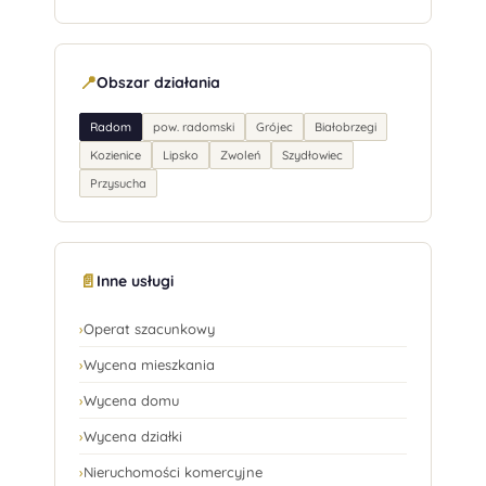
📍
Obszar działania
Radom
pow. radomski
Grójec
Białobrzegi
Kozienice
Lipsko
Zwoleń
Szydłowiec
Przysucha
📄
Inne usługi
›
Operat szacunkowy
›
Wycena mieszkania
›
Wycena domu
›
Wycena działki
›
Nieruchomości komercyjne