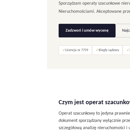
Sporządzam operaty szacunkowe nier
Nieruchomościami. Akceptowane przez
Zadzwoń i umów wycenę
Najc
✓
Licencja nr 7759
✓
Biegły sądowy
✓
Czym jest operat szacunk
Operat szacunkowy to jedyna prawnie
dokument sporządzany wyłącznie prz
szczegółową analizę nieruchomości i 