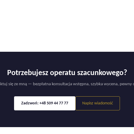
Potrzebujesz operatu szacunkowego?
ktuj się ze mną — bezpłatna konsultacja wstępna, szybka wycena, pewny 
Zadzwoń: +48 509 44 77 77
Napisz wiadomość