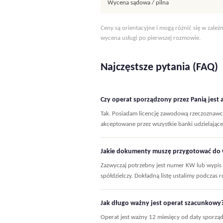
Wycena sądowa / pilna
Ceny są orientacyjne i mogą różnić się w zależ
wycena usługi po pierwszej rozmowie.
Najczęstsze pytania (FAQ)
Czy operat sporządzony przez Panią jest
Tak. Posiadam licencję zawodową rzeczoznawc
akceptowane przez wszystkie banki udzielając
Jakie dokumenty muszę przygotować do
Zazwyczaj potrzebny jest numer KW lub wypis 
spółdzielczy. Dokładną listę ustalimy podczas
Jak długo ważny jest operat szacunkowy
Operat jest ważny 12 miesięcy od daty sporzą