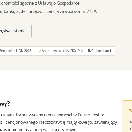
uchomości zgodne z Ustawą o Gospodarce
 banki, sądy i urzędy. Licencja zawodowa nr 7759.
zęstsze pytania
Zgodność z UGN 2023
✓
Akceptowany przez PKO, Pekao, ING i inne banki
owy?

 uznana forma wyceny nieruchomości w Polsce. Jest to
ez licencjonowanego rzeczoznawcę majątkowego, zawierający
Be
ni
uzasadnienie ustalonej wartości rynkowej.