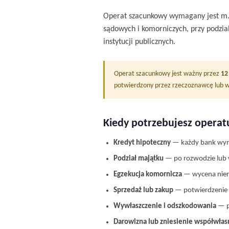
Operat szacunkowy wymagany jest m.in
sądowych i komorniczych, przy podzia
instytucji publicznych.
Operat szacunkowy jest ważny przez
12
potwierdzony przez rzeczoznawcę lub w
Kiedy potrzebujesz opera
Kredyt hipoteczny
— każdy bank wyma
Podział majątku
— po rozwodzie lub
Egzekucja komornicza
— wycena nieru
Sprzedaż lub zakup
— potwierdzenie 
Wywłaszczenie i odszkodowania
— p
Darowizna lub zniesienie współwłas