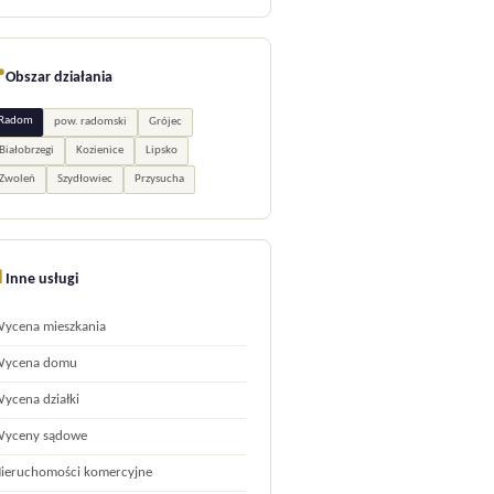

Obszar działania
Radom
pow. radomski
Grójec
Białobrzegi
Kozienice
Lipsko
Zwoleń
Szydłowiec
Przysucha

Inne usługi
ycena mieszkania
ycena domu
ycena działki
yceny sądowe
ieruchomości komercyjne