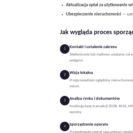
Aktualizacja opłat za użytkowanie w
Ubezpieczenie nieruchomości
— usta
Jak wygląda proces sporzą
Kontakt i ustalenie zakresu
1
Telefonicznie lub mailowo ustalamy cel 
wstępna.
Wizja lokalna
2
Przeprowadzam oględziny nieruchomości 
minut.
Analiza rynku i dokumentów
3
Analizuję bazę transakcji (EGiB, RCN), 
wyceny.
Sporządzenie operatu
4
Przygotowuję operat szacunkowy zgodni