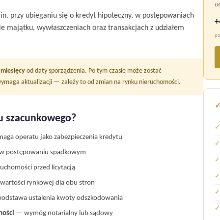
us
. przy ubieganiu się o kredyt hipoteczny, w postępowaniach
+
le majątku, wywłaszczeniach oraz transakcjach z udziałem
po
 miesięcy
od daty sporządzenia. Po tym czasie może zostać
ymaga aktualizacji — zależy to od zmian na rynku nieruchomości.
tu szacunkowego?
✓
ga operatu jako zabezpieczenia kredytu
✓
 w postępowaniu spadkowym
✓
chomości przed licytacją
✓
wartości rynkowej dla obu stron
✓
odstawa ustalenia kwoty odszkodowania
✓
ności
— wymóg notarialny lub sądowy