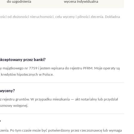
do uzgodnienia
wycena indywidualna
ności od złożoności nieruchomości, celu wyceny i pilności zlecenia. Dokładna
 akceptowany przez banki?
y majątkowego nr 7759 i jestem wpisana do rejestru PFRM. Moje operaty są
e kredytów hipotecznych w Polsce.
 wyceny?
z rejestru gruntów. W przypadku mieszkania — akt notarialny lub przydział
 rozmowy wstępnej.
?
dzenia. Po tym czasie może być potwierdzony przez rzeczoznawcę lub wymaga