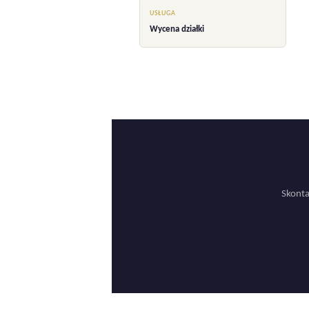
USŁUGA
Wycena działki
Skonta