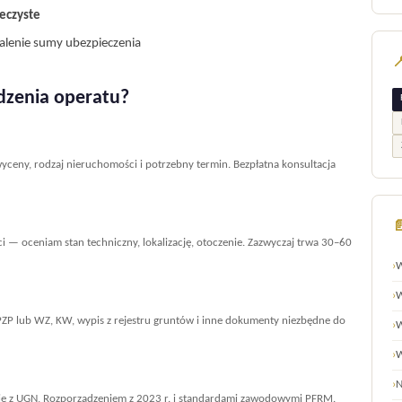
ieczyste
lenie sumy ubezpieczenia

dzenia operatu?
wyceny, rodzaj nieruchomości i potrzebny termin. Bezpłatna konsultacja

— oceniam stan techniczny, lokalizację, otoczenie. Zazwyczaj trwa 30–60
›
W
›
W
MPZP lub WZ, KW, wypis z rejestru gruntów i inne dokumenty niezbędne do
›
W
›
W
›
N
e z UGN, Rozporządzeniem z 2023 r. i standardami zawodowymi PFRM.