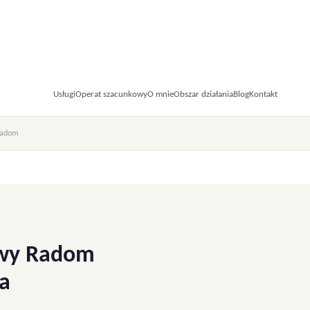
Usługi
Operat szacunkowy
O mnie
Obszar działania
Blog
Kontakt
Radom
owy Radom
a