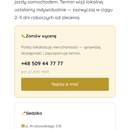
jazdy samochodem. Termin wizji lokalnej
ustalamy indywidualnie — zazwyczaj w ciągu
2–5 dni roboczych od zlecenia.
📞
Zamów wycenę
Podaj lokalizację nieruchomości — sprawdzę
dostępność i zaproponuję termin.
+48 509 44 77 77
pon–pt, 8:00–18:00
Napisz e-mail
📍
Siedziba
🏢
ul. Krukowskiego 1/8