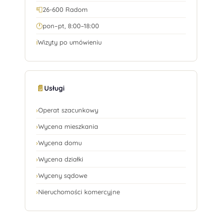
📮
26-600 Radom
🕐
pon–pt, 8:00–18:00
ℹ️
Wizyty po umówieniu
📄
Usługi
›
Operat szacunkowy
›
Wycena mieszkania
›
Wycena domu
›
Wycena działki
›
Wyceny sądowe
›
Nieruchomości komercyjne